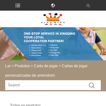
Lar
>
Produtos
>
Carta de jogar
> Cartas de jogar
personalizadas de amendoim
Todos os produtos