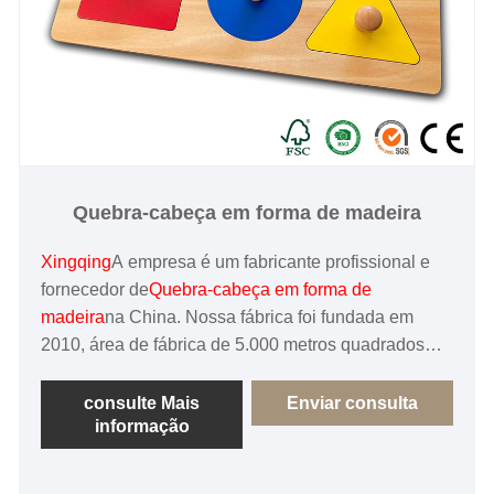
Quebra-cabeça em forma de madeira
Xingqing
A empresa é um fabricante profissional e
fornecedor de
Quebra-cabeça em forma de
madeira
na China. Nossa fábrica foi fundada em
2010, área de fábrica de 5.000 metros quadrados
especializada em fazer brinquedos de jogo de
madeira de alta qualidade personalizados com as
consulte Mais
Enviar consulta
informação
máquinas e equipamentos mais avançados, tem rica
experiência em gerenciamento de produção,
engenheiros técnicos, designers e outros mais de 20