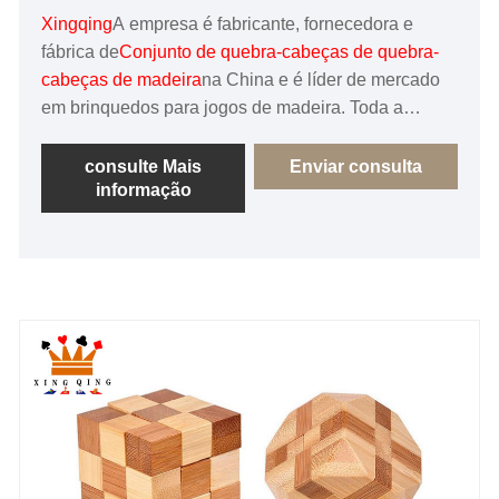
Xingqing
A empresa é fabricante, fornecedora e
fábrica de
Conjunto de quebra-cabeças de quebra-
cabeças de madeira
na China e é líder de mercado
em brinquedos para jogos de madeira. Toda a
madeira é ecologicamente correta, nossa fábrica é
certificada pelo FSC e BSCI e somos o fornecedor
consulte Mais
Enviar consulta
informação
preferido de muitas grandes marcas na China.