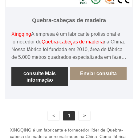
Quebra-cabeças de madeira
Xingqing
A empresa é um fabricante profissional e
fornecedor de
Quebra-cabeças de madeira
na China.
Nossa fábrica foi fundada em 2010, área de fábrica
de 5.000 metros quadrados especializada em fazer
brinquedos de jogo de madeira de alta qualidade
personalizados com as máquinas e equipamentos
consulte Mais
Enviar consulta
informação
mais avançados, tem rica experiência em
gerenciamento de produção, engenheiros técnicos,
designers e outros mais de 20 clientes OEM são os
preferidos parceiro.
<
1
>
XINGQING é um fabricante e fornecedor líder de Quebra-
cabeça de madeira personalizados na China. Como fábrica,