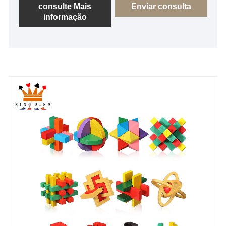
confiança de clientes nacionais e estrangeiros, é o
consulte Mais
Enviar consulta
informação
fornecedor preferido de muitas grandes marcas na
China.