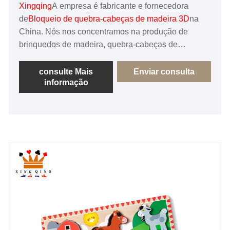
Xingqing
A empresa é fabricante e fornecedora
de
Bloqueio de quebra-cabeças de madeira 3D
na
China. Nós nos concentramos na produção de
brinquedos de madeira, quebra-cabeças de
madeira, jogos de tabuleiro de xadrez de madeira e
esses artesanatos educacionais, para fornecer aos
consulte Mais
Enviar consulta
informação
clientes serviços personalizados completos. Nossos
produtos são exportados para Europa, Estados
Unidos e outros países e regiões desenvolvidos,
pelo elogio e boas-vindas dos clientes. Esperamos
sinceramente trabalhar com você para progredir
juntos e alcançar uma cooperação ganha-ganha!