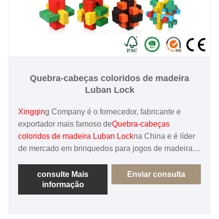
Quebra-cabeças coloridos de madeira
Luban Lock
Xingqin
g Company é o fornecedor, fabricante e
exportador mais famoso de
Quebra-cabeças
coloridos de madeira Luban Lock
na China e é líder
de mercado em brinquedos para jogos de madeira.
Nossa fábrica é certificada pelo FSC, os materiais
são ecologicamente corretos. Estamos
consulte Mais
Enviar consulta
informação
comprometidos em alcançar 100% de satisfação de
cada cliente e produzir produtos de alta qualidade.
Ansioso por uma cooperação amigável com você!