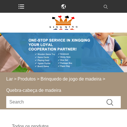
Lar
>
Produtos
>
Brinquedo de jogo de madeira
>
Quebra-cabeça de madeira
Todos os produtos