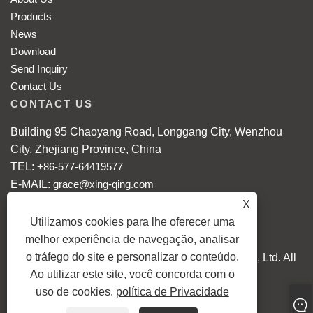
Products
News
Download
Send Inquiry
Contact Us
CONTACT US
Building 95 Chaoyang Road, Longgang City, Wenzhou
City, Zhejiang Province, China
TEL:
+86-577-64419577
E-MAIL:
grace@xing-qing.com
Mobile: +86-18868086608
X
WhatsApp:
+86-18868086608
Utilizamos cookies para lhe oferecer uma
melhor experiência de navegação, analisar
o tráfego do site e personalizar o conteúdo.
Copyright © 2024 Longgang Xingqing Crafts Co., Ltd. All
Ao utilizar este site, você concorda com o
Rights reserved.
uso de cookies.
política de Privacidade