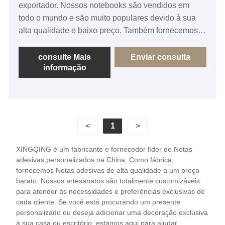
exportador. Nossos notebooks são vendidos em
todo o mundo e são muito populares devido à sua
alta qualidade e baixo preço. Também fornecemos
serviços personalizados completos para nossos
clientes e somos fornecedores de muitas grandes
consulte Mais
Enviar consulta
informação
marcas. Esperamos sinceramente nos tornar seu
fornecedor amigável de longo prazo na China.
<
1
>
XINGQING é um fabricante e fornecedor líder de Notas
adesivas personalizados na China. Como fábrica,
fornecemos Notas adesivas de alta qualidade a um preço
barato. Nossos artesanatos são totalmente customizáveis ​​
para atender às necessidades e preferências exclusivas de
cada cliente. Se você está procurando um presente
personalizado ou deseja adicionar uma decoração exclusiva
à sua casa ou escritório, estamos aqui para ajudar.