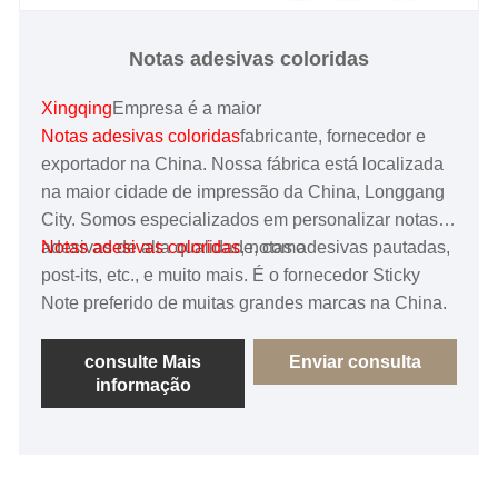
Notas adesivas coloridas
Xingqing
Empresa é a maior
Notas adesivas coloridas
fabricante, fornecedor e
exportador na China. Nossa fábrica está localizada
na maior cidade de impressão da China, Longgang
City. Somos especializados em personalizar notas
adesivas de alta qualidade, como
Notas adesivas coloridas
, notas adesivas pautadas,
post-its, etc., e muito mais. É o fornecedor Sticky
Note preferido de muitas grandes marcas na China.
consulte Mais
Enviar consulta
informação