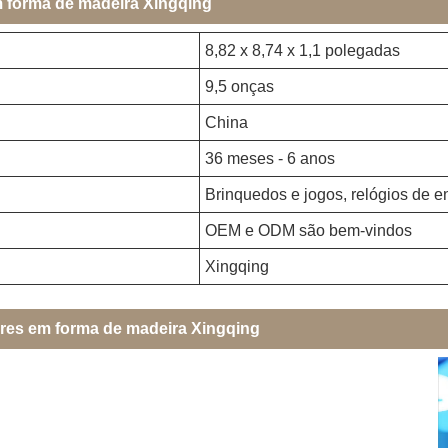
m forma de madeira Xingqing
8,82 x 8,74 x 1,1 polegadas
9,5 onças
China
36 meses - 6 anos
Brinquedos e jogos, relógios de e
OEM e ODM são bem-vindos
Xingqing
ores em forma de madeira Xingqing