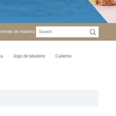
formato de madeira
ça
Jogo de tabuleiro
Caderno