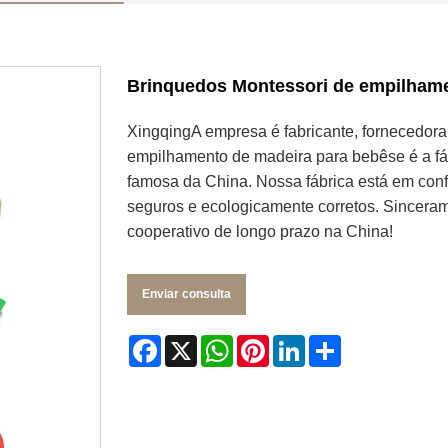
Brinquedos Montessori de empilhame
Xingqing
A empresa é fabricante, fornecedora
empilhamento de madeira para bebês
e é a f
famosa da China. Nossa fábrica está em con
seguros e ecologicamente corretos. Sincera
cooperativo de longo prazo na China!
Enviar consulta
Facebook
X
WhatsApp
Pinterest
LinkedIn
Share