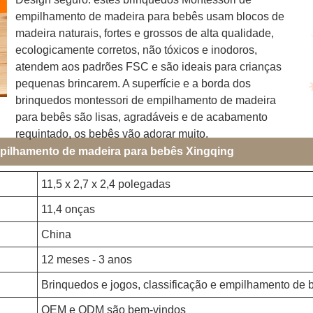
empilhamento de madeira para bebês usam blocos de
madeira naturais, fortes e grossos de alta qualidade,
ecologicamente corretos, não tóxicos e inodoros,
atendem aos padrões FSC e são ideais para crianças
pequenas brincarem. A superfície e a borda dos
brinquedos montessori de empilhamento de madeira
para bebês são lisas, agradáveis ​​e de acabamento
requintado, os bebês vão adorar muito.
pilhamento de madeira para bebês Xingqing
11,5 x 2,7 x 2,4 polegadas
11,4 onças
China
12 meses - 3 anos
Brinquedos e jogos, classificação e empilhamento de 
OEM e ODM são bem-vindos