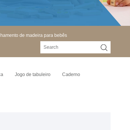
lhamento de madeira para bebês
ça
Jogo de tabuleiro
Caderno